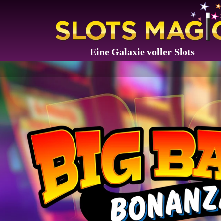
Eine Galaxie voller Slots