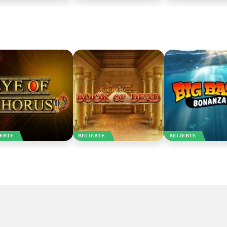
Eye Of Horus
Book of Dead
Big Bass Bona
JETZT SPIELEN
JETZT SPIELEN
JETZT SPIE
IEBTE
BELIEBTE
BELIEBTE