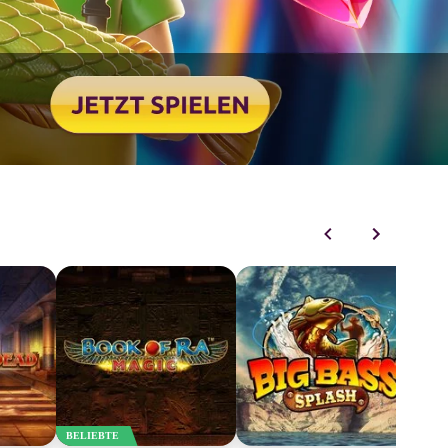
ad
Book of Ra Magic
Big Bass Splash
LEN
JETZT SPIELEN
JETZT SPIELEN
BELIEBTE