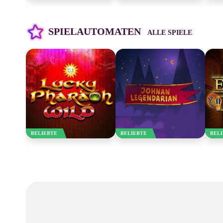
Lucky Pharaoh Wild
Johnan Legendarian
SPIELAUTOMATEN
ALLE SPIELE
JETZT SPIELEN
JETZT SPIELEN
BELIEBTE
BELIEBTE
BEL