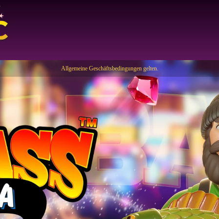
Allgemeine Geschäftsbedingungen gelten.